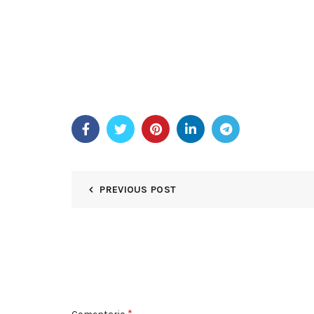
loyaliteit met gelaagde voordelen en kleermake
aan LuckyMate’s levend gokcasino creëert Associ
Leger voor de Bevrijding van Rwanda voorbij bas
rimpel tussen casino spel en vermaak inzetten 
interactie met pro onderhandelaar van topklasse
animeren de echte casino standaarddruk compleet
instrumentalist in staat stelt om samenkomen m
PREVIOUS POST
DEJA UNA RESPUESTA
Tu dirección de correo electrónico no será publicada.
*