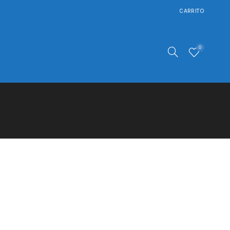
CARRITO
0
ino Kiest Voor IZZI —