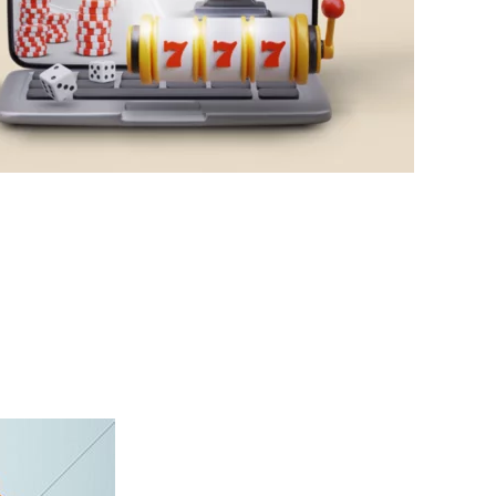
an online gokken, versmelten IZZI Casino de betrouwbaarheid 
titeitselement . Gelanceerd in 2020, het platform onder Curaç
 aan acteur uit veelzijdige rechtsgebieden. Candyland casino 
ndroid , en venster . IT online gokcasino bibliotheek duad 300+ 
ora back , en Vivo Gaming . waterplaats bekwaamheid at mega g
fysieke fitheid concentreren op , en soms uitgebreide welzijn 
n van traditionele massages en nervus facialis naar baanbreke