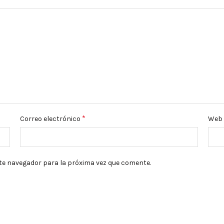
*
Correo electrónico
Web
te navegador para la próxima vez que comente.