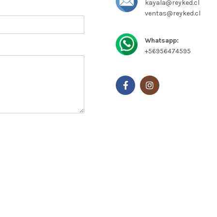
kayala@reyked.cl
ventas@reyked.cl
Whatsapp:
+56956474595
Horario de atención
Lunes a viernes de
9:00 a 14:00
15:00 a 19:00