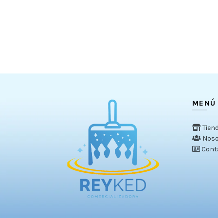
MENÚ
Tien
Noso
Cont