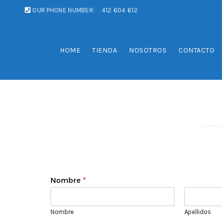
OUR PHONE NUMBER:
412 604 612
HOME
TIENDA
NOSOTROS
CONTACTO
DÉJANOS TU CONSULTA
Responderemos a la brevedad posible todas tus duda
Nombre
*
Nombre
Apellidos