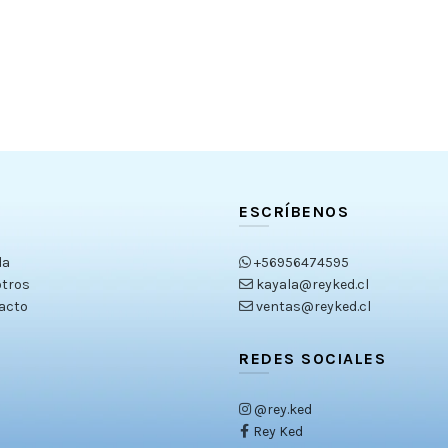
ESCRÍBENOS
da
+56956474595
tros
kayala@reyked.cl
acto
ventas@reyked.cl
REDES SOCIALES
@rey.ked
Rey Ked