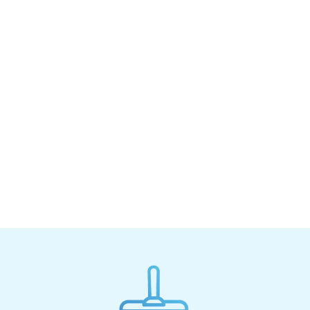
higiene, aseo y seguridad industrial, ofrecer
productos de calidad. Aportar siempre
soluciones eficientes y cubriendo
completamente sus necesidades de limpieza,
higiene etc. El bien estar de cada persona que
pisa REYKED es responsabilidad de nosotros.
Además ofrecemos un ciclo de ventas que
forma de manera reducida, es un proceso que
engloba varias y varia bastante de acuerdo al
segmento, complejidad y modelo de ventas.