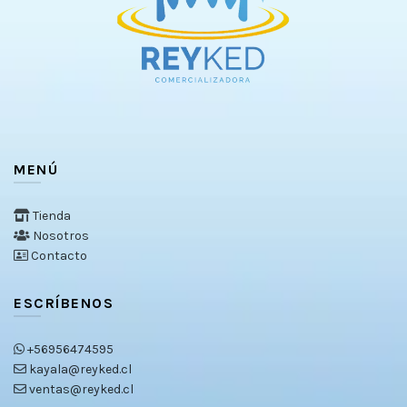
MENÚ
Tienda
Nosotros
Contacto
ESCRÍBENOS
+56956474595
kayala@reyked.cl
ventas@reyked.cl