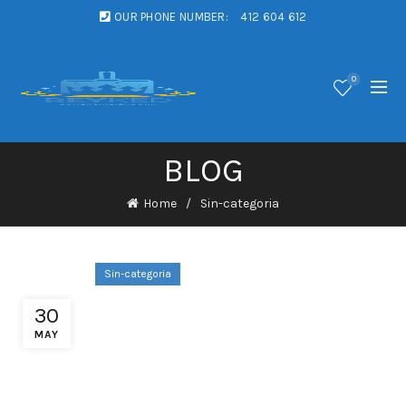
OUR PHONE NUMBER:
412 604 612
0
BLOG
Home
Sin-categoria
Sin-categoria
Vilka Typer Av Mätare
30
Existera Användbara Vid
MAY
FG777 Kasino Chanze Casino
_ Svenska republiken Spin