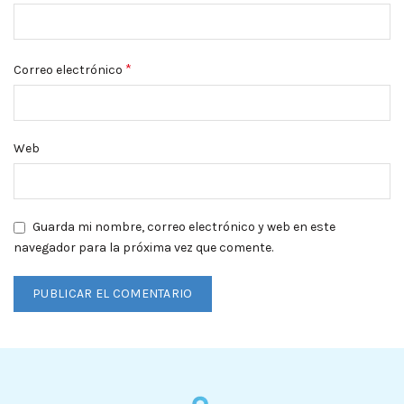
*
Correo electrónico
Web
Guarda mi nombre, correo electrónico y web en este
navegador para la próxima vez que comente.