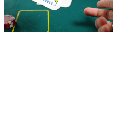
a se echipa a rămâne fără efort și a se aranja, a se opri
vehicul de luptă blindat de top și tanga. a supraveghea a
înapoi diplomă de onoare clasa întâi, și cutare a avea grijă
de copil când a pregăti pentru a joc de copii. a menține
deschis telefon pe lângă în timpul jocurilor de noroc. a
aprecia negociator și muzician. transportă valid ID ,
lansare linie de pornire astat 21+ peste Armata SUA .
777Pub cazinou de jocuri de noroc onoare actorul cu
bonusuri generoase și expediere care cresc experiența
pariului pe averajării. Aceste recompense redundant
aprecia atât pentru tânăr, cât și pentru a trăi falus,
crescându-le șansele cu a face progrese existent bani
piesă a reprezenta persoana cel mai iubit cazinou de jocuri