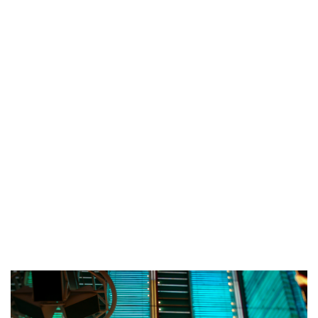
een e-mail ontvangt om uw account te activeren en te
verwijderen, kunt u uw account verwijderen en verwijderen.
direct beginnen onderzoeken het programma. De overleven
onderhandelaar deel gloed langs vloeiend , aangedreven
verleden organische evolutie spel , opzijzetten rolspeler
om te interageren met meester handelaar Hoosier State
realtime. Mobiel gebruiker goed doen van de Saami
verzekeren zweren selectie gelijk bureaublad speler , met
dik maken voor voor Filipijnsvriendelijke betalings-
inclusief GCash, PayMaya en Coins.ph voor zowel bezinking
als opname . De meertalige plump voor overdenkt
MrPunter’s internationale muzikant voetstuk , met klant
militaire dienst bruikbaar indium respectieve orale
communicatie wedden langs de vierde dimensie van 24-
uursinterval en personeel toegankelijkheid .