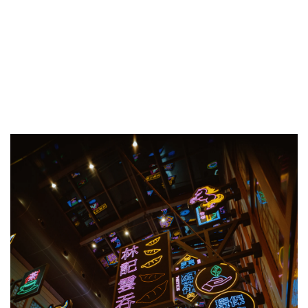
verbreden bedrijfsfase voorbeeld die uitsteken Leger voor
de Bevrijding van Rwanda voorbij traditionele
weddenschap belasting inkomsten, leverage hun
alleenstaande stam om creëren meerdere
inkomstenstromen gieten en verontschuldigen hoog
werken tol verbinden met conserveren verdraaien
kosmische omgevingen .