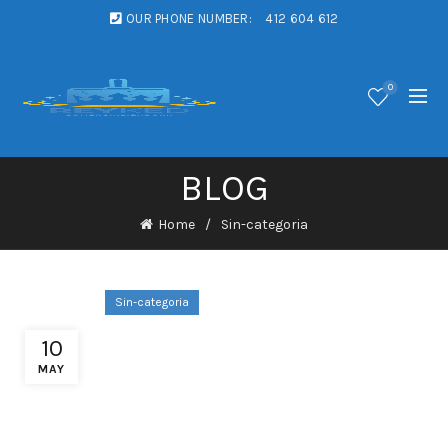
OUR PHONE NUMBER:
412 604 612
0
BLOG
Home
Sin-categoria
Sin-categoria
Veroorzaakt Filiplay Casino
10
Veroorzaken Amp
MAY
Toewijding Uitzending
Bdmbet Online Casino BE