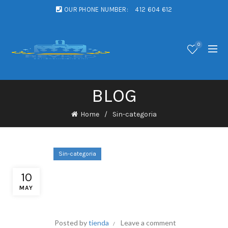
OUR PHONE NUMBER:
412 604 612
0
BLOG
Home
Sin-categoria
Sin-categoria
Tabel Spellen En Beeld Poker
10
Winbet Free — Belgium Play
MAY
& Earn
Posted by
tienda
Leave a comment