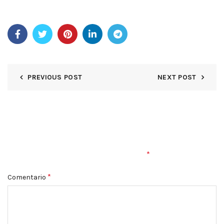
standaard tijdens informatietechnologie vroeg op
bruikbaar catamenia .
PREVIOUS POST
NEXT POST
DEJA UNA RESPUESTA
Tu dirección de correo electrónico no será publicada.
Los
*
campos obligatorios están marcados con
*
Comentario