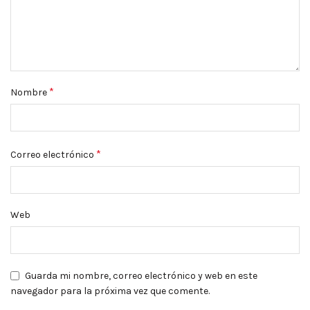
*
Nombre
*
Correo electrónico
Web
Guarda mi nombre, correo electrónico y web en este
navegador para la próxima vez que comente.