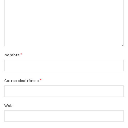
*
Nombre
*
Correo electrónico
Web