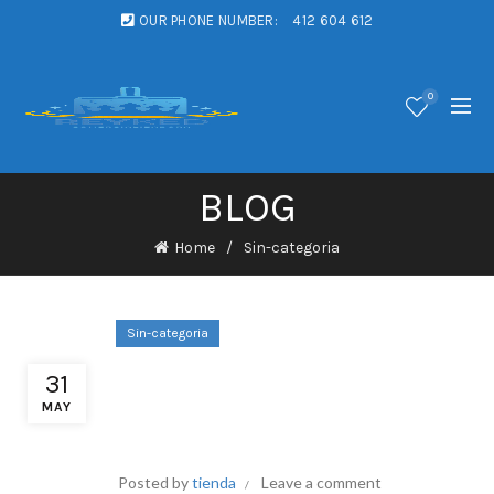
OUR PHONE NUMBER:
412 604 612
0
BLOG
Home
Sin-categoria
Sin-categoria
Uitstellen Inzet En Televisie
31
Pokerspel Coin .
MAY
Netherlands Start Spinning
Posted by
tienda
Leave a comment