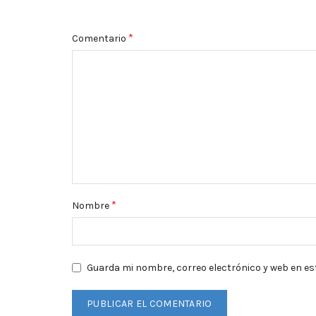
Tu dirección de correo electrónico no será publicada.
*
Comentario
*
Nombre
Guarda mi nombre, correo electrónico y web en es