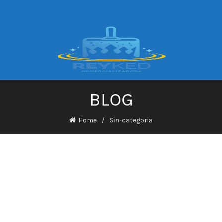
BLOG
Home
Sin-categoria
ksavat kolikkopelit – RTP‑opa
aktiikat