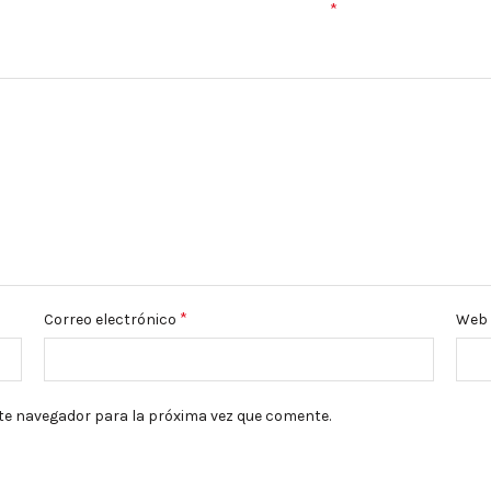
*
Los campos obligatorios están marcados con
*
Correo electrónico
Web
te navegador para la próxima vez que comente.