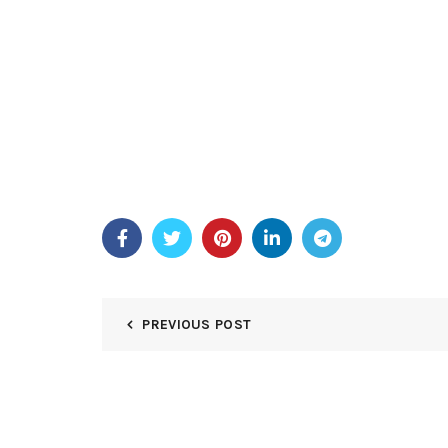
Yhteenveto – onko Rizk Casino 
Rizk Casino tarjoaa laajan valikoiman korkeaa RTP
pääsiäisen aikaan tarjottavat ilmaispyöräytykset a
Jos olet valmis panostamaan aikaa ja energiaa pe
asettaa rajat, pitää peli- ja taloushallinta erillä
pelikokemuksesta.
Aloita tänään – rekisteröidy, hae ilmaispyöräyty
PREVIOUS POST
DEJA UNA RESPUESTA