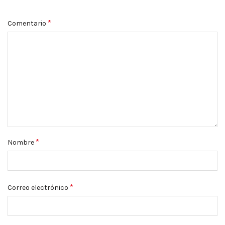
*
campos obligatorios están marcados con
*
Comentario
*
Nombre
*
Correo electrónico