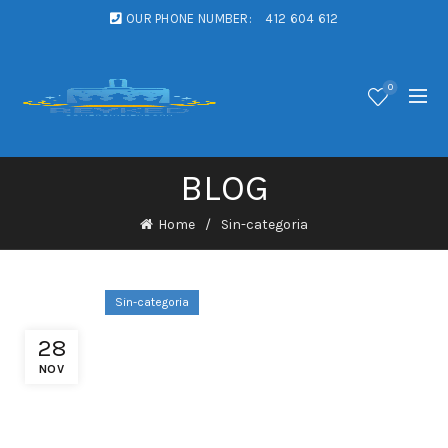
OUR PHONE NUMBER:
412 604 612
0
BLOG
Home
Sin-categoria
Sin-categoria
Rizk Casinolla maksavat
28
kolikkopelit – RTP‑opas ja
NOV
pääsiäisen
ilmaispyöräytystaktiikat