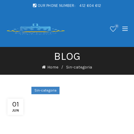
OUR PHONE NUMBER:
412 604 612
0
BLOG
Home
Sin-categoria
Sin-categoria
Praktisch Echtheid En
01
Versterkt Wereld Gaming
JUN
Casino Likesbet .
Netherlands Register Free