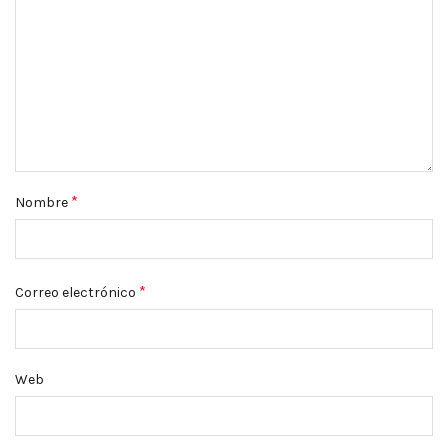
*
Nombre
*
Correo electrónico
Web