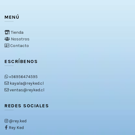
MENÚ
Tienda
Nosotros
Contacto
ESCRÍBENOS
+56956474595
kayala@reyked.cl
ventas@reyked.cl
REDES SOCIALES
@rey.ked
Rey Ked