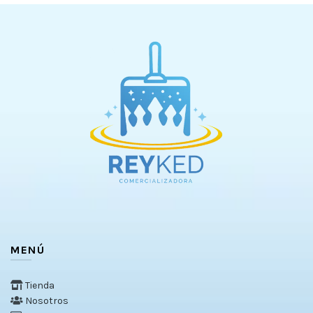
MENÚ
Tienda
Nosotros