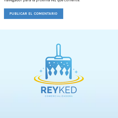
navegador para la próxima vez que comente.