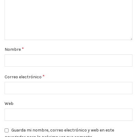
*
Nombre
*
Correo electrónico
Web
Guarda mi nombre, correo electrónico y web en este