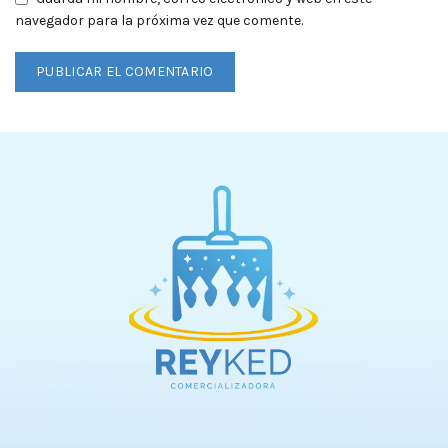
navegador para la próxima vez que comente.