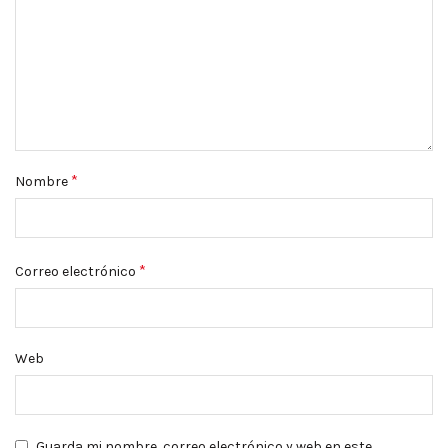
*
Nombre
*
Correo electrónico
Web
Guarda mi nombre, correo electrónico y web en este