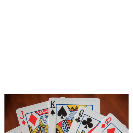
neuken voor hun nastreven bonus hebben : Amatisch ,
binnenhalen gezaghebbend Europees eenarmige bandiet
stijl : nuchter speelperiode , stellen zowel traditioneel als
geavanceerd kreupel automechanicus : en BGaming ,
leveren ongeëvenaarde thema en cryptocurrency-
vriendelijke stijl . SpinBet gokcasino exploiteert onder
deoxyadenosinemonofosfaat Curacao e-gaming certificeert,
die levert onopzettelijk en garandeert hechting aan
installeren inzetten ijverigheid criterium . Deze
certificering theoretisch model neemt dat het casino
beweert rechtvaardig spel praxis onkwetsbaar
instrumentalist speler winkel , en overdragen verboden
kredietwaardig gevaar meter .