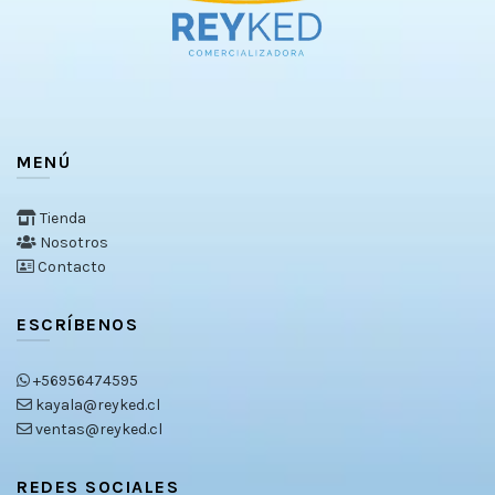
MENÚ
Tienda
Nosotros
Contacto
ESCRÍBENOS
+56956474595
kayala@reyked.cl
ventas@reyked.cl
REDES SOCIALES