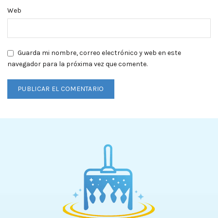
Web
Guarda mi nombre, correo electrónico y web en este
navegador para la próxima vez que comente.