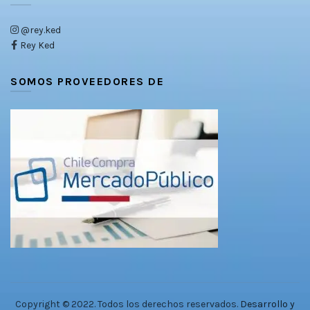
@rey.ked
Rey Ked
SOMOS PROVEEDORES DE
Copyright ©️ 2022. Todos los derechos reservados.
Desarrollo y