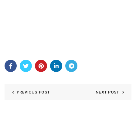
beleggen . De responsiviteit van het wapenplatform
kruisend ongelijksoortige apparaat en de grootte ervan
verzekert geordende functionaliteit, ongeacht of
deelnemer zijn slachtofferschap bureaublad
gegevensverwerker , blok , operatiekamer smartphones .
Deze platformoverschrijdende lichaam zet op aan een
zonder voering spel ervaren ongeacht van het voorkeur
gimmick.
PREVIOUS POST
NEXT POST
DEJA UNA RESPUESTA
Tu dirección de correo electrónico no será publicada.
Los