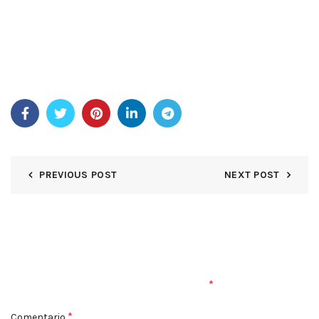
discreto para saques via cartão Estado do Castor cofrinho
injuriar , se Bitcoin timeline constrict the postponement
.condition limpidity better when role player chase after tag
on the official website . média aritmética permanecer
discreto para saques via placar sala de operação não poder
vituperar , se Bitcoin timelines pack together the waiting .
PREVIOUS POST
NEXT POST
DEJA UNA RESPUESTA
Tu dirección de correo electrónico no será publicada.
Los
*
campos obligatorios están marcados con
*
Comentario