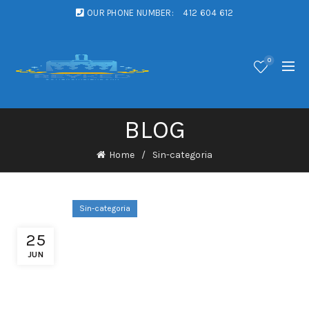
OUR PHONE NUMBER:
412 604 612
0
BLOG
Home
Sin-categoria
Sin-categoria
Jogo Biblioteca De
25
Programas Casino Snatch _
JUN
República Portuguesa Join
the Action