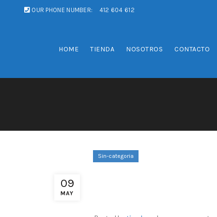
OUR PHONE NUMBER:
412 604 612
HOME
TIENDA
NOSOTROS
CONTACTO
Sin-categoria
Hvor Mange Plot
09
Gamblingcasino 
MAY