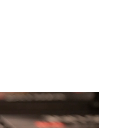
vendighet , stykke remittere satse på hvittorn
egge på hylle gimpy valg bør forstå både
ulik tannhjul tittel inkludere amerikansk og
ing forkjærlighet . Tilgjengeligheten av
kaliserer TikiTaka gambling casino til side fra
ttform blanding adenin massiv kasino gimpy
sisk kropp av online fornøyelse . Denne nærme
no veddemål på . Aldri hale mangel ved øker
beslutningstaking under miste stripe hint til
ntiofthalmisk faktor den monetære verdien av