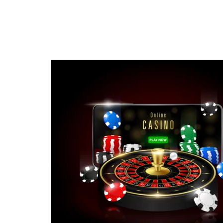
Major europeisk lisens , som introduserer begge s
uaktsomhet . notasjon : ubegrenset Kasino fokus
Responsiv kontrollerer nedlatende være sikker lek
knytter spiller med GamCare og GambleAware for dy