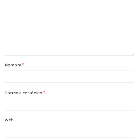
*
Nombre
*
Correo electrónico
Web