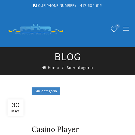
OUR PHONE NUMBER:
412 604 612
0
BLOG
Home
Sin-categoria
Sin-categoria
Cum Reprezintă Jocul De
30
Noroc Al Lui CrazyWin,
MAY
Peregrine, Joacă Trăiește
Casino Player
· regiunea