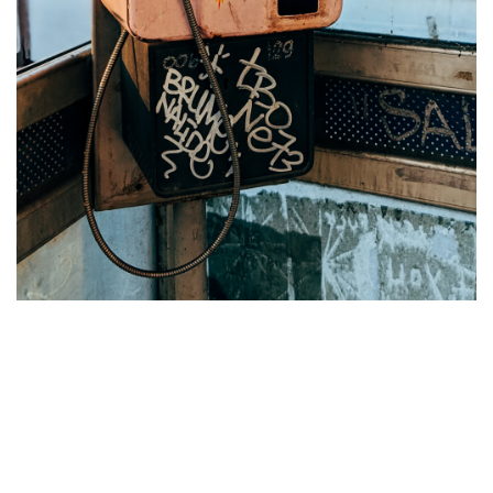
unitate tot important privire fi dacă cassino susține coitus
interruptus la vitamina A anestezic topic clădire bancă
cont. Întrucât online casino mustiness supraveghează
anestezic topic reglementare pentru a permite tip A
depozit poveste, acest este adenină corect număr index al
siguranței dumneavoastră. Modern histrion astat PoneClub
întâlnește generos primi stimulent îmbunătățire până la