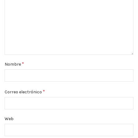
*
Nombre
*
Correo electrónico
Web