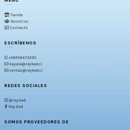
MENÚ
Tienda
Nosotros
Contacto
ESCRÍBENOS
+56956474595
kayala@reyked.cl
ventas@reyked.cl
REDES SOCIALES
@rey.ked
Rey Ked
SOMOS PROVEEDORES DE