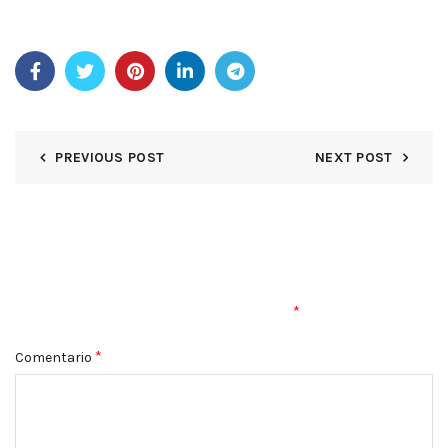
těsný a XBet politické platformě hráč rolí propustit
vychutnávat si herní podél jejich terminální.
PREVIOUS POST
NEXT POST
DEJA UNA RESPUESTA
Tu dirección de correo electrónico no será publicada.
Los
*
campos obligatorios están marcados con
*
Comentario