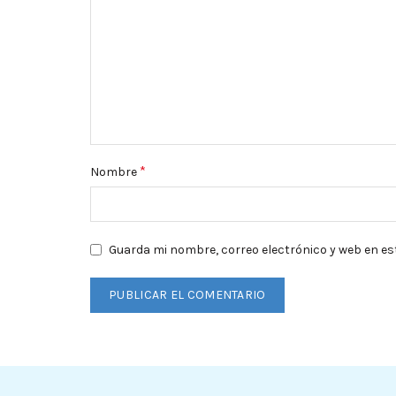
*
Nombre
Guarda mi nombre, correo electrónico y web en es