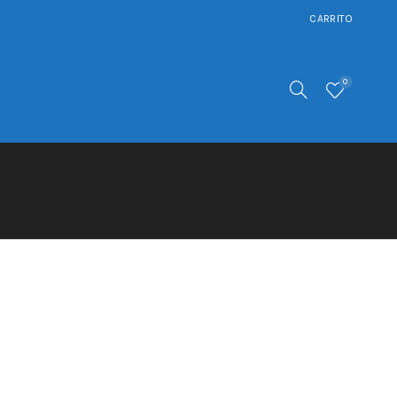
CARRITO
0
w – PL Enjoy the Game