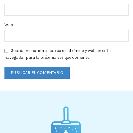
Web
Guarda mi nombre, correo electrónico y web en este
navegador para la próxima vez que comente.