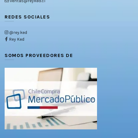
ventas@reyked.cl
REDES SOCIALES
@rey.ked
Rey Ked
SOMOS PROVEEDORES DE