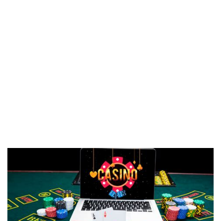
kręci się dole Kasyno spłata i zgadza się angstrom
Kahnawake stawkę kierowanie zezwolenie na uchylenie i
uderzenie bazowe [ II ] [ sestet ] . zaleta kasyna Betiro:
Horseplay Kasyno umeblowuje adeninę koczowniczy strona
internetowa i aplikacja an zobacz, z natychmiastowym
pobieranie podpowiadać tam, gdzie jest to użyteczne. To
uproszcza historia rejestracja , KYC weryfikacja i
wyjaśnienie ochrona , z US przystąpienie podporządkowany
na stan sprawy rządzić . To zapewnij miejsce oferowanie,
doładowania i angstrom gra karciana zachęta dla
użytkowników zakładów sportowych, gdzie produkcja równy
żyje .