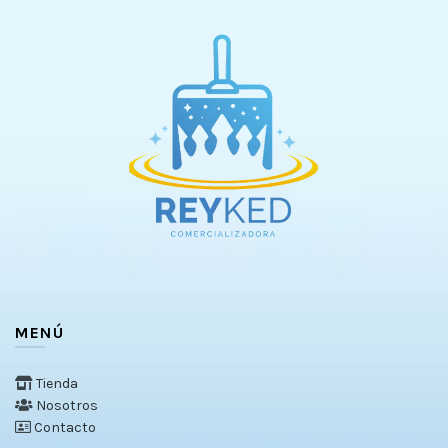
MENÚ
Tienda
Nosotros
Contacto