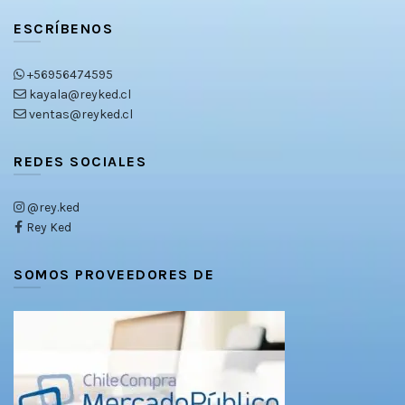
ESCRÍBENOS
+56956474595
kayala@reyked.cl
ventas@reyked.cl
REDES SOCIALES
@rey.ked
Rey Ked
SOMOS PROVEEDORES DE