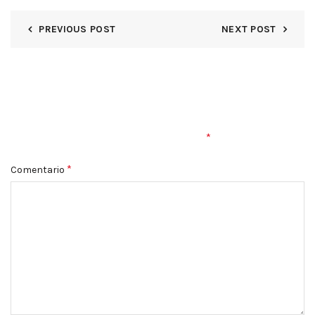
PREVIOUS POST
NEXT POST
DEJA UNA RESPUESTA
Tu dirección de correo electrónico no será publicada.
Los
*
campos obligatorios están marcados con
*
Comentario