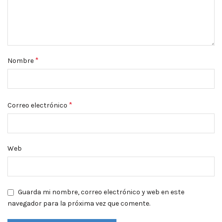
*
Nombre
*
Correo electrónico
Web
Guarda mi nombre, correo electrónico y web en este
navegador para la próxima vez que comente.