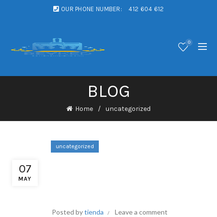
OUR PHONE NUMBER:
412 604 612
0
BLOG
Home
uncategorized
uncategorized
WinRolla Kasino: Gaming-
07
Erlebnis & ausführliche
MAY
Plattform-Analyse
Posted by
tienda
Leave a comment