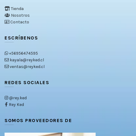
Tienda
Nosotros
Contacto
ESCRÍBENOS
+56956474595
kayala@reyked.cl
ventas@reyked.cl
REDES SOCIALES
@rey.ked
Rey Ked
SOMOS PROVEEDORES DE