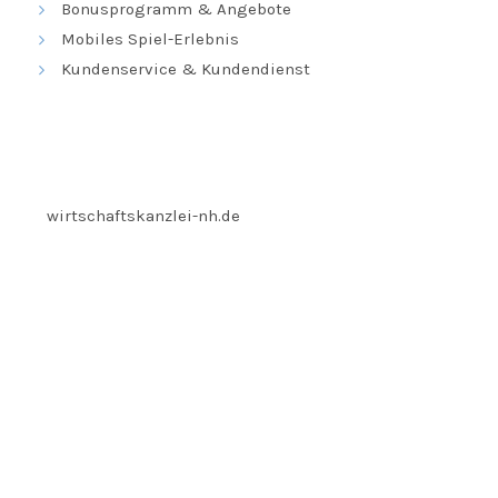
Bonusprogramm & Angebote
Mobiles Spiel-Erlebnis
Kundenservice & Kundendienst
Unsere Spiel-Portfolio und
Softwareanbieter
Auf
wirtschaftskanzlei-nh.de
haben wir über eine
eindrucksvolle Auswahl mit mehr als dreitausend Games
erstellt, die vielfältigste Genres und Mechaniken
umfassen. Der Schwerpunkt besteht darin, gleichermaßen
klassische Spieler sowie aktuelle Spieler durch neuen
Funktionen zu erreichen.
Unsere Partnerschaften über führenden Entwicklern
ermöglichen es uns, fortlaufend aktuelle Inhalte zu liefern.
Unter unseren Premium-Providern befinden sich bekannte
Studios, welche für deren hochwertigen Grafik sowie fairen