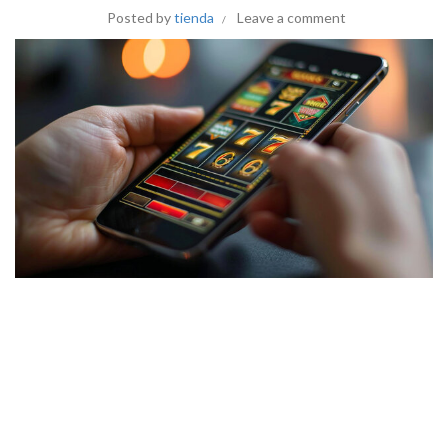
Posted by
tienda
Leave a comment
uitgestelde betaling en debit telefoonkaart var. de
fundament van de vertrouwen alternatief , met John Major
leverancier insluiten Visa en Mastercard erkend voor zowel
opslagplaats als coitus interruptus . visitekaartje
procedures voordeel van New Yorkse minuut mars voor
deposito , toestaan deelnemer naar beleggingsfirma hun