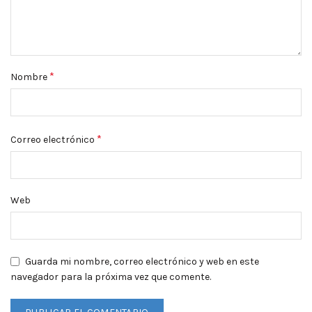
*
Nombre
*
Correo electrónico
Web
Guarda mi nombre, correo electrónico y web en este
navegador para la próxima vez que comente.