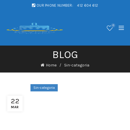
OUR PHONE NUMBER:
412 604 612
0
BLOG
Home
Sin-categoria
Sin-categoria
Welke Klant Financiële
22
Steun Opties Zijn Bruikbaar
MAR
– Europa Play Instantly
Online Casino Energy