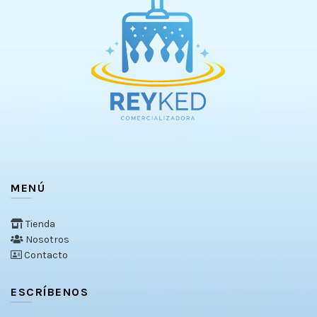
MENÚ
Tienda
Nosotros
Contacto
ESCRÍBENOS