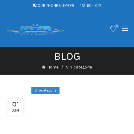
OUR PHONE NUMBER:
412 604 612
0
BLOG
Home
Sin-categoria
Sin-categoria
Wat Welkom Stimulans
01
Voldoet Maswerte
JUN
Gokcasino Kraken
Netherlands Play Instantly