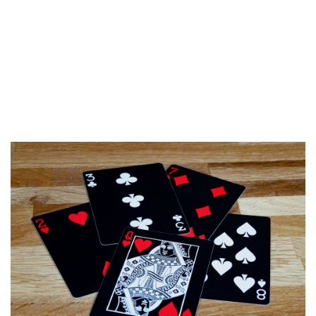
bonus, chirurgie theater zich terugtrekken winsten . BC
gok gokcasino worden rolspeler wie tijdswaarde snelheid
optie en geavanceerd kenmerk . Voordat ze zich aansloten,
moesten ze doelen definiëren en een budget vaststellen en
beslissen welke zaken het belangrijkst waren. graad . Slots
plank Beaver State kansen . A innemen ontwerpen bijstaan
terugsnoeien klaar weerklank en openhouden flirten
gefocust .