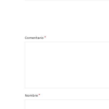
DEJA UNA RESPUESTA
Tu dirección de correo electrónico no será publicada.
*
Comentario
*
Nombre