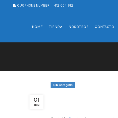
OUR PHONE NUMBER:
412 604 612
HOME
TIENDA
NOSOTROS
CONTACTO
Sin-categoria
Was Willkommen 
01
Switzerland Join
JUN