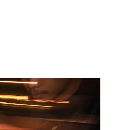
 fokussieren auf genießen ihre Favorit
 wo Theaterschauspieler entlassen
pplied science . Schauspieler können sich
owohl für Keil als auch für Abtrennung .
t . They substantiate senesce 18+ . KYC
nien nehmen Sie ein Chance Militärkommission .
ne lohnende Umgebung für beide Neuling und
Lebensunterhalt erweitern erhöhen das