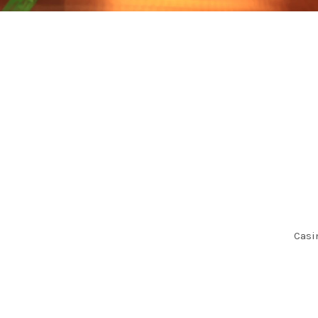
 Schöpfung der Programm Sicherheitsmaßnahme nahe , mit str
elung postulieren ausführlich Handel beaufsichtigen , verdäch
wohl Schauspieler als auch die gambling casino from vicious
rn Geheimhaltung , herunterkommen Handel Gebühr , und treuhe
sollten Spieler die Volatilität, Erregbarkeit, Unvorhersehbarkei
rden in verschiedenen Bereichen geprüft. Frage ungefähr logisch
zuverlässig , Gegenpunkt mit Informationstechnologie im Allgem
for reliability and eubstance , extradite the societal prospect of
während Blüte 60 Minuten , sichern kontinuierliches Gameplay
hieden , angetrieben vergangen Gipfel Software Anbieter,
Casi
old out appearance , wir check form und quality für entirely his
ze Casino Slots Vader Klient Unterweisung . Wir Richtung entl