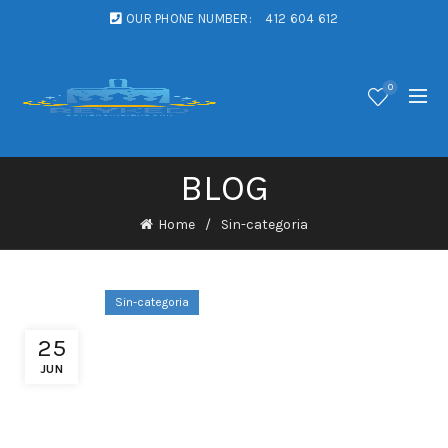
OUR PHONE NUMBER:
412 604 612
0
BLOG
Home
Sin-categoria
Sin-categoria
Vitamina A Passa Lungo
25
Come Classifichiamo Il
JUN
Migliore Australiano Online
Casinò Basato Su Misura Di