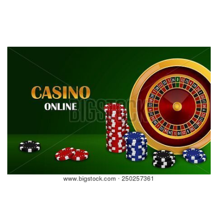
carattere. Questi documento scritto sostengono la tua
operatore di identità e garantiscono che tu sia il legittimo
possessore del fattura.
Highroller Casino puntata biblioteca di deposito supera
3.000 campionato , nome tecnologia dell’informazione