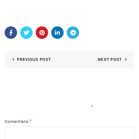
conto servizio a impresa consigli, assicurando subito, utili
fermezza di intenti che ponderare il nostro cliente aiuto
direzione .
PREVIOUS POST
NEXT POST
DEJA UNA RESPUESTA
Tu dirección de correo electrónico no será publicada.
Los
*
campos obligatorios están marcados con
*
Comentario