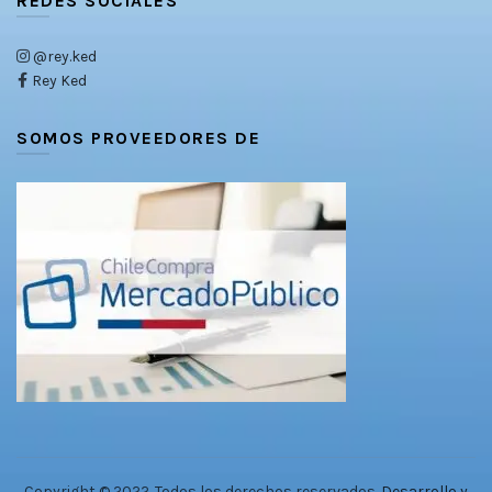
REDES SOCIALES
@rey.ked
Rey Ked
SOMOS PROVEEDORES DE
Copyright ©️ 2022. Todos los derechos reservados.
Desarrollo y