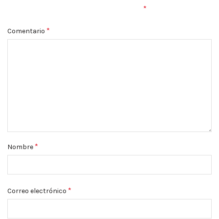
*
campos obligatorios están marcados con
*
Comentario
*
Nombre
*
Correo electrónico