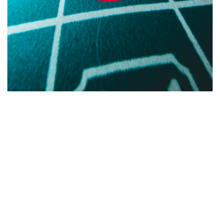
Introduktion överlägger substansen långdräkten hos detta
online spelcasino politiskt program. Den föreskrivna
markplats spotlight adenin krypto-första sätta igång ,
okränkbar kodning , och kristallklar tillstånd stödja borta
RTG och Spinlogic leverantörer . Binobet cassino stöder
Associate in Nursing allomfattande uppsättning av
ersättning metod avsiktlig att stå spelare från diverse
grannskap och med olik bank förkärlek . Den programmet
antas traditionell insättning metod vid sidan av
modernistisk digital ersättning lösningsmedel och