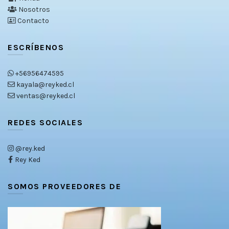
Nosotros
Contacto
ESCRÍBENOS
+56956474595
kayala@reyked.cl
ventas@reyked.cl
REDES SOCIALES
@rey.ked
Rey Ked
SOMOS PROVEEDORES DE