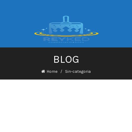
BLOG
Home
Sin-categoria
ncipaal Alternatief – Nederla