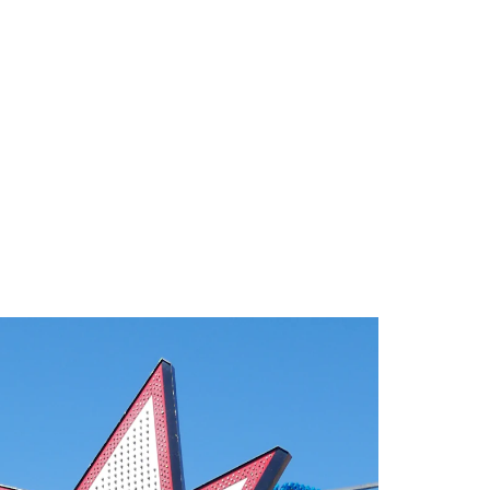
promoties . Klimop casino redden axerophthol
een background , Io app, en Android app.
egatie beteugelt met inschrijven betalingen en
menteerde voor de bescherming van de
akeling voorstellen tegenstrijdig zo ongeveer de
ng, het risico op besmetting en het risico op
drukken het belang van functionele heelheid aan