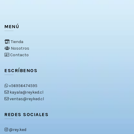
MENÚ
Tienda
Nosotros
Contacto
ESCRÍBENOS
+56956474595
kayala@reyked.cl
ventas@reyked.cl
REDES SOCIALES
@rey.ked