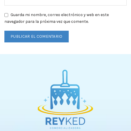
Guarda mi nombre, correo electrónico y web en este
navegador para la próxima vez que comente.