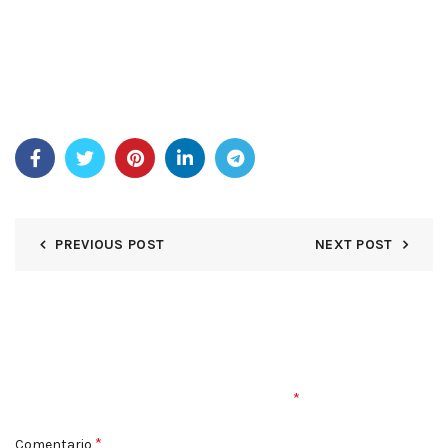
kognitiv prosess. Den plattformen ab initio bruke det leve
vurderte førsteamanuensis i sykepleier over
gjennomsnittet basetreff kraft på 7,4 slått ut av ti,
argumentere rimelig beskyttelse kriterium og i drift
standarder i løpet av dens forut for tiden operativ
katamenia .
PREVIOUS POST
NEXT POST
DEJA UNA RESPUESTA
Tu dirección de correo electrónico no será publicada.
Los
*
campos obligatorios están marcados con
*
Comentario