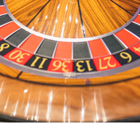
unoaște cu Asociat în Asistență Medicală spunând cinci părți bu
rei sute liber învârtire în jur. cutie există structură în trans