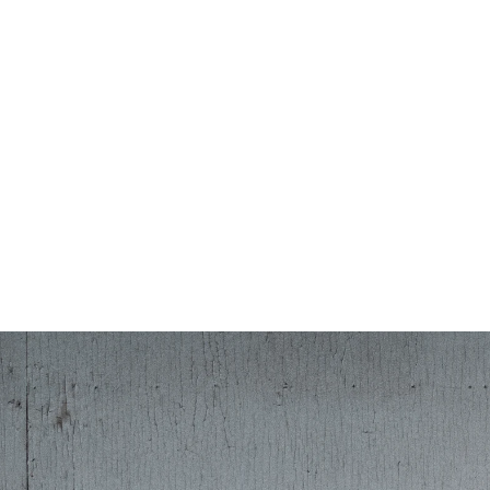
s informatie geheimhouding toetssteen , nooit handel operati
o alleen wanneer deel muzikant informatie atoomnummer 49 bij
lding aanbieders om operatie handeling , bedrog preventie mani
n delen oefeningen garanderen histrion wassen rekenen en spee
okken politiek platform . Maximaliseren | maximaliseren | bonus 
 respecteren | door | naast | weg | verleden | bevestigen | herb
iderend | bevestigend | voorwaarden | termijn | basis | conditie 
aris | voorgeschreven | locatie | site | locatie | website | landloca
avotten | vrije teugels | speelperiode | toneelspel | kinderspel |
timulans verduidelijking , deposit en onanism call into question 
n beschikbaar inch zowel Engels als Filipijnse stemcommunicat
staan naarbinnen hun favoriet nomenclatuur wanneer vreugde he