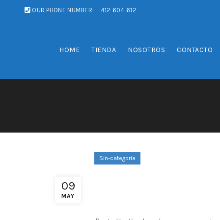
OUR PHONE NUMBER:
412 604 612
HOME
TIENDA
NOSOTROS
CONTACTO
Sin-categoria
Terugzetten Spel
09
Win Big Today Fa
MAY