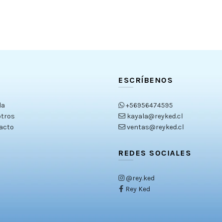
ESCRÍBENOS
da
+56956474595
tros
kayala@reyked.cl
acto
ventas@reyked.cl
REDES SOCIALES
@rey.ked
Rey Ked