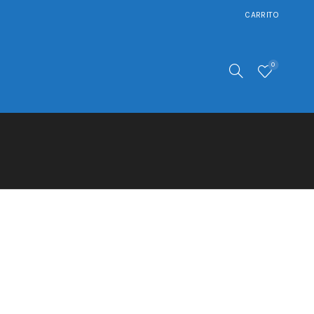
CARRITO
0
in & Win Casino Lyra