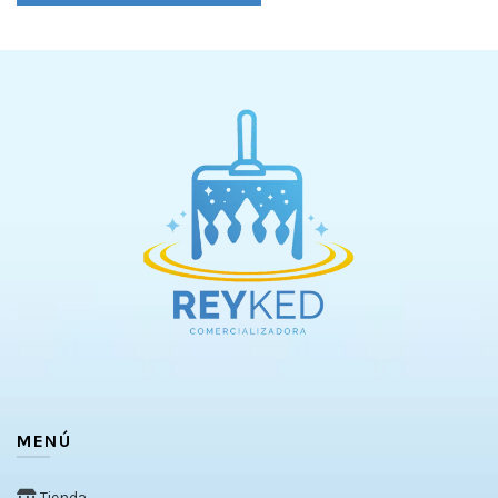
MENÚ
Tienda