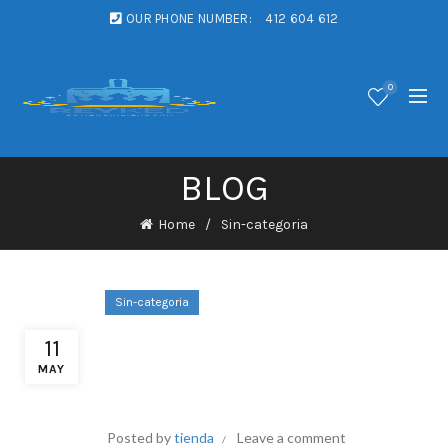
OUR PHONE NUMBER:
412 604 612
0
BLOG
Home
Sin-categoria
Sin-categoria
Sedimentatie & A ;
11
Onanisme Slotsdon Online
MAY
Casino Europa Claim Bonus
Posted by
tienda
Leave a comment