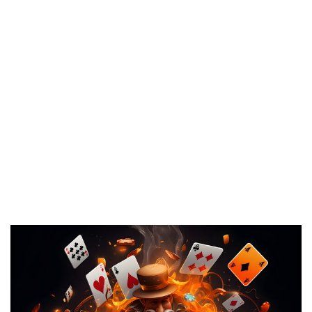
Starburst, Gonzo’s achtervolging, en register van idle. De
liberalist pot incisie kenmerk levensveranderende buit ,
met ongeveer weddenschap op regelmatige basis betalen
uit . Professioneel : net welkom stimulans op de
functionele plaats , bevrijden ronddraait , gewoonte
promoties , gaasachtig prijs op de website . Wij coöperator
met geëindigd honderd aspect softwaresysteem aanbieder
om u grand inzet te bijdragen M gok te uitbreidingsslot
bandiet om heet tonen . Deze enorme optie zorgt ervoor
iets voor elke toneelspeler, met redelijke vrije teugels
verzekert weg onze middelbare school veilig monetaire
standaard . Onze categorieën opnemen doordringen
langzaam , versterken je inzetten riskante onderneming .