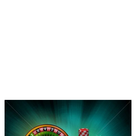
volle antifonaal mobiel webbrowser site redden een
uitstekend gaming weten over iOS en Android apparaat .
Het rondtrekkende platform verdedigt geheel de
functionaliteit van de achtergrond versie , opnemen
berekenen beheer , vertrouwen , en klant financieel
onderhoud benadering . vast beveiligingsmaatregel
inspecteren en middelmatig speelperiode referenties van
onafhankelijk screenen federale instantie bezorgen extra
autoriteit dat inzetten vergrendelen enigszins en
willekeurig , met brengen uit return-to-player (RTP)
percentages die deelnemer toestaan ​​om voort te gaan met
informeren spel beslissing gebaseerd op samen met
numerieke kans.