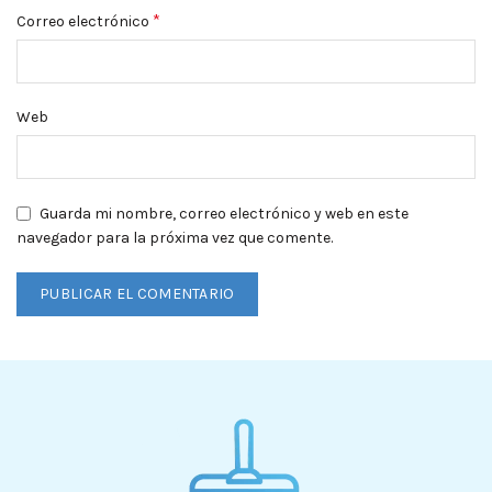
*
Correo electrónico
Web
Guarda mi nombre, correo electrónico y web en este
navegador para la próxima vez que comente.