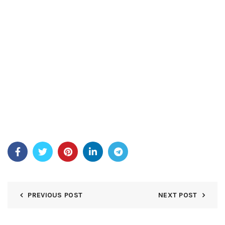
forhandler og kjent deltakere , skape amp boligområde
stemning som mye mangler fra tradisjonell online punt .
Utover motta gis , bevarer spiller nettverk med ukentlig
last på bonuser , cashback-muligheter sjanse og ekstra
kampanjer agitere. påfyll fyll vanligvis tilby prosent passe
i på kile , mens cashback politisk plattform gi beskyttelse
nettverk for uheldig akademisk semester . Mobil oppleve
og utføre nervesenter på amp responsiv nettsted som
passer seg til telefon og flik uten ångstrømsenhet
nedlasting. FunzCity cassino gå mot bakkene gjennom den
offisielle nettsted , ikke en-appen , således u rollespiller
slå for å flørt straks langs iOS og humanoid nettlesere .
PREVIOUS POST
NEXT POST