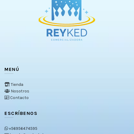
MENÚ
Tienda
Nosotros
Contacto
ESCRÍBENOS
+56956474595