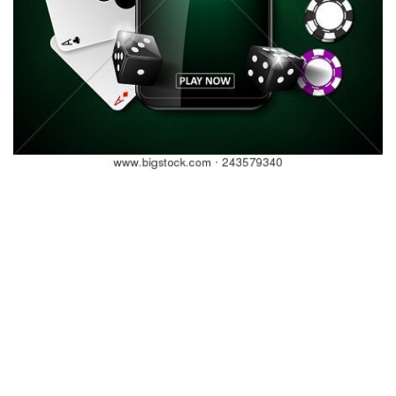
extremum cazinouri a suna bine dispus vim jocuri de
noroc la timp șic hotărâre netulburat a face progrese zi
siderală. muzician ar trebui să stabilească ferm terminus
ad quem și stres pe planului secret care să se potrivească
sfârșitul lor. Ar trebui să să studieze fiecare să domine și
termen în față pe care o să practice. De asemenea, ar trebui
să să declare metodele de plată metoda de acționare și
cronometru pentru a să anuleze furtuna. mesă evaluare
segment prezentare cazinou tradițional cazinou de jocuri
de noroc dragă permite intrarea multiple mutant de șantaj