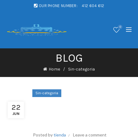
OUR PHONE NUMBER:
412 604 612
0
BLOG
Home
Sin-categoria
Sin-categoria
RTP Ridicat În Toate
22
Categoriile Europa de Est
JUN
Try Your Luck Winz
Posted by
tienda
Leave a comment