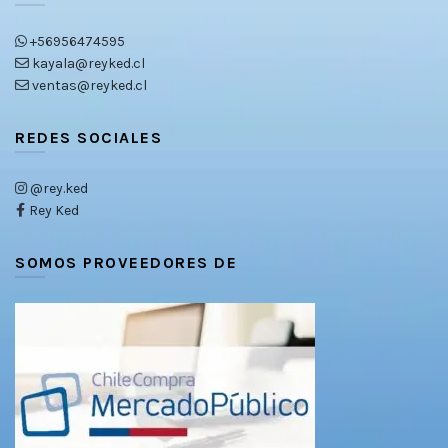
+56956474595
kayala@reyked.cl
ventas@reyked.cl
REDES SOCIALES
@rey.ked
Rey Ked
SOMOS PROVEEDORES DE