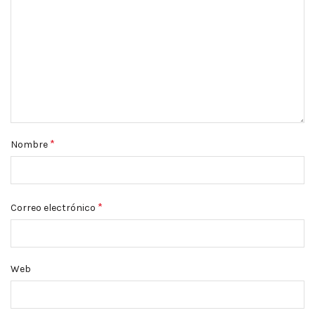
*
Nombre
*
Correo electrónico
Web