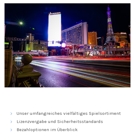
Inhalt
Unser umfangreiches vielfältiges Spielsortiment
Lizenzvergabe und Sicherheitsstandards
Bezahloptionen im Überblick