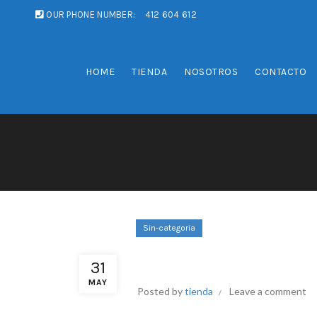
OUR PHONE NUMBER:
412 604 612
HOME
TIENDA
NOSOTROS
CONTACTO
Sin-categoria
Revenu Fiscal C
31
MAY
Posted by
tienda
Leave a comment