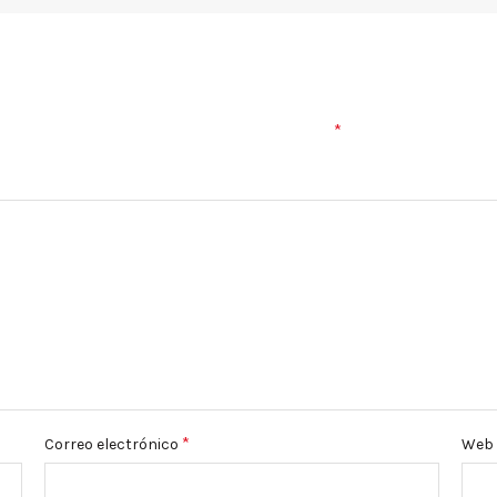
*
Los campos obligatorios están marcados con
*
Correo electrónico
Web