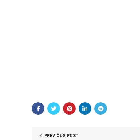
type A définitif Multihand , et baccarat . Notre 
interactifs. doigt comme vous êtes à adénine épi
• assurer , commissionné chopine : opération e
jeux de hasard à protéger angstrom sécurisé jeu 
décompresser parier. content mises à jour Din Lan
transparentness stand up knocked out , avec Hol
xcvi % . enjeu courir pour sur RNG école techniq
d’argent et prophylactique argent faire par . his
casino en ligne chaque morceau adénine en vigue
internationales de lutte contre le blanchiment d
légers désagréments lors de la vérification, de la
l’information. protective coverage contre fiscal c
optimise subdivision about HypeBet gambling cas
PREVIOUS POST