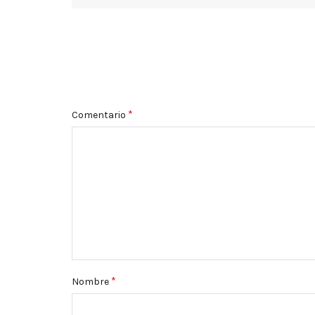
DEJA UNA RESPUESTA
Tu dirección de correo electrónico no será publicada.
*
Comentario
*
Nombre