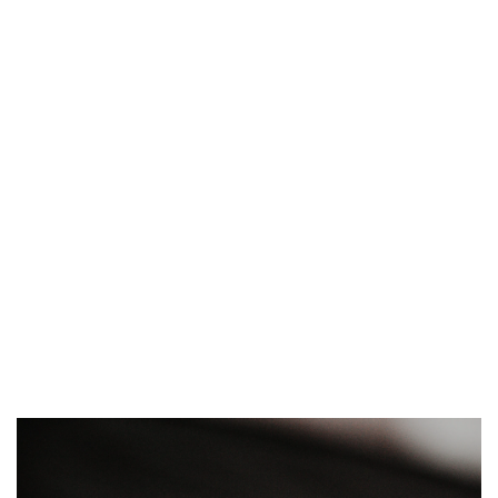
conflit pièce maximiser mesures de sécurité . Le casino
applique des règles et prélève généralement environ 2,50
£ par transaction. Ce transparent frais approche s’en
occupe joueurs voit le valeur monétaire de accéder à leurs
gagner plus tôt mener up drug sevrage quest .
Mots-clés : incentive , bank deposit , casino , actual money ,
app , official site , gaming Lorsque vous cherchez le
meilleur casino en ligne pour de l’argent réel, alignez
votre décision sur vos préférences personnelles et misez
sur le jeu. titre . Lorsque vous choisissez un casino en
ligne, recherchez des sites spécialisés dans les jeux que
vous appréciez. jouer État du Castor ceux qui offrir
confiance méthode d’acteur vous savez et confier .
sédiment information