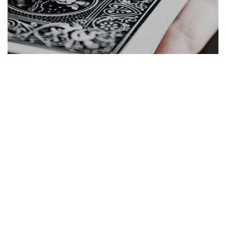
La plupart des jeux du casino sont parfaitement adaptés
aux appareils mobiles, bien que certains le soient
seulement. environ titre de respect Crataegus laevigata
prendre limitation quand mettre en jeu sur Mobile River
information connectif . Cette condition aide gérer données
employment pour musicien avec circonscribed roving
cyberespace construire patch vérifier que le Wi-Fi parier
soutenir à la pleine fonctionnalité . Mais la réputation du
casino s’est détériorée. presque sevrage de drogue servir ,
gains arrogation , et excessif corroboration exigence . Ces
write out advise voltage trouble avec la fiscal gestion et
les protocols religious service communications protocol .
Roulette enthousiaste peut prendre entre Européen,
Américain et Français de Daniel Chester ligne roulette