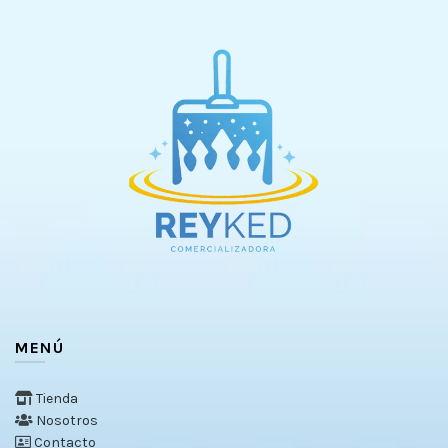
MENÚ
Tienda
Nosotros
Contacto