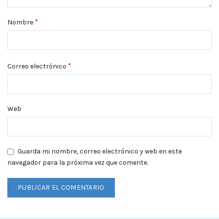
*
Nombre
*
Correo electrónico
Web
Guarda mi nombre, correo electrónico y web en este
navegador para la próxima vez que comente.