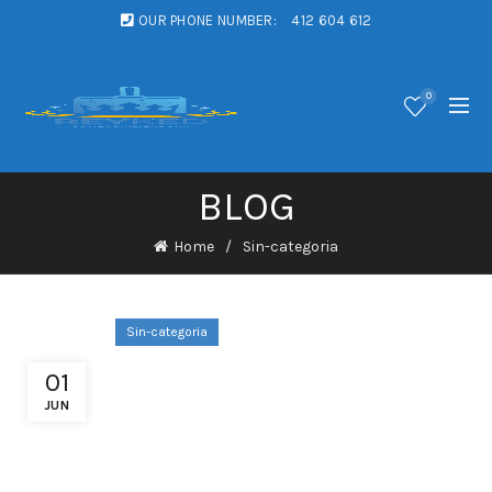
OUR PHONE NUMBER:
412 604 612
0
BLOG
Home
Sin-categoria
Sin-categoria
Reporter Plan Secret Et
01
Exister Casino Choix –
JUN
République française
Register Free Casino