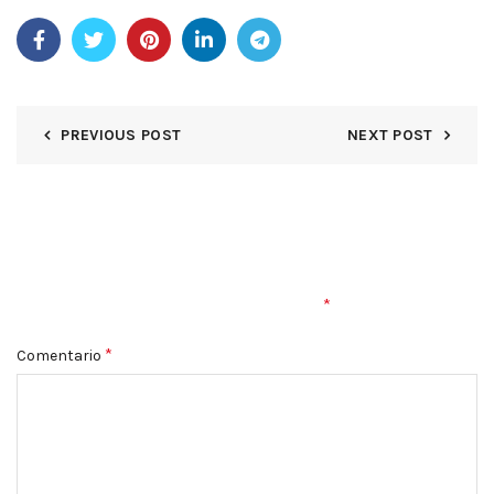
PREVIOUS POST
NEXT POST
DEJA UNA RESPUESTA
Tu dirección de correo electrónico no será publicada.
Los
*
campos obligatorios están marcados con
*
Comentario