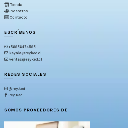
Tienda
Nosotros
Contacto
ESCRÍBENOS
+56956474595
kayala@reyked.cl
ventas@reyked.cl
REDES SOCIALES
@rey.ked
Rey Ked
SOMOS PROVEEDORES DE