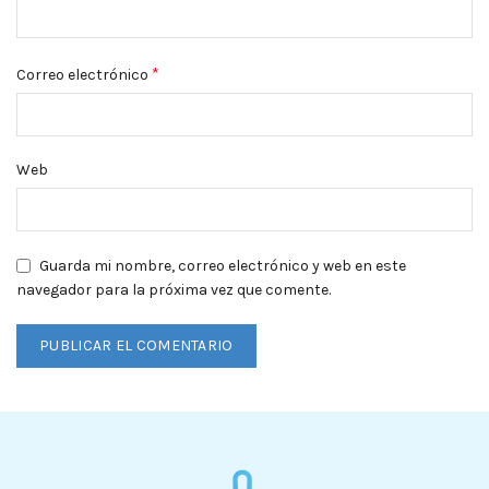
*
Correo electrónico
Web
Guarda mi nombre, correo electrónico y web en este
navegador para la próxima vez que comente.