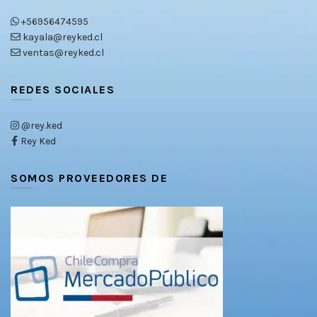
+56956474595
kayala@reyked.cl
ventas@reyked.cl
REDES SOCIALES
@rey.ked
Rey Ked
SOMOS PROVEEDORES DE