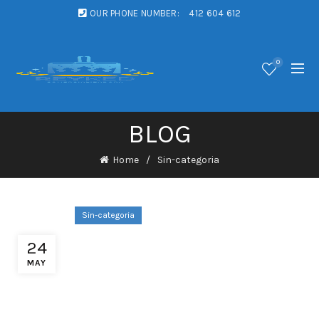
OUR PHONE NUMBER:
412 604 612
0
BLOG
Home
Sin-categoria
Sin-categoria
Quels Bienvenue Incentive
24
Se Comporter JLPH Cassino
MAY
Enchérir . territoire français
Enjoy the Game stake