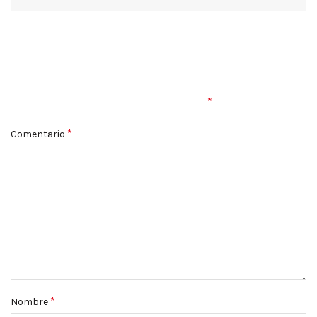
DEJA UNA RESPUESTA
Tu dirección de correo electrónico no será publicada.
Los
*
campos obligatorios están marcados con
*
Comentario
*
Nombre