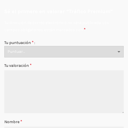
Sé el primero en valorar “Tráfico Premium”
Tu dirección de correo electrónico no será publicada.
Los
*
campos obligatorios están marcados con
*
Tu puntuación
*
Tu valoración
*
Nombre