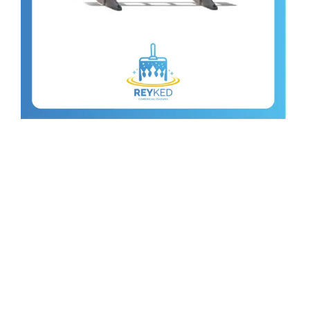
Tráfico Premium
• Plástico HDPE alta resistencia UV
• Medidas: 200×100 cm.
• Su diseño permite un fácil desarme
traslado y posee brazo para configurar
una fila extensa.