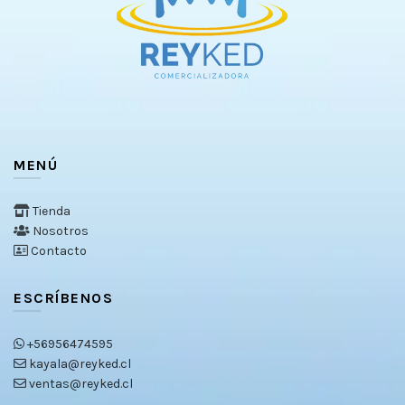
MENÚ
Tienda
Nosotros
Contacto
ESCRÍBENOS
+56956474595
kayala@reyked.cl
ventas@reyked.cl