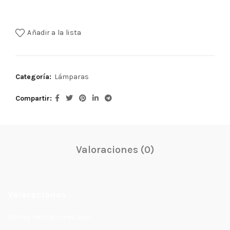
diferente orientación. Posee llave para encender y fijar.
Añadir a la lista
Categoría:
Lámparas
Compartir
Valoraciones (0)
Valoraciones
No hay valoraciones aún.