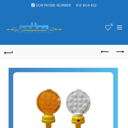
OUR PHONE NUMBER:
412 604 612
0