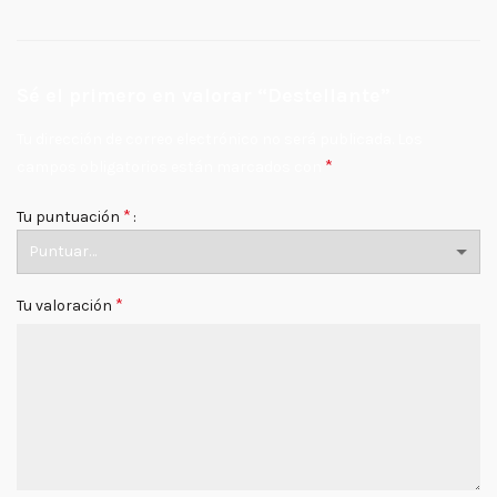
Sé el primero en valorar “Destellante”
Tu dirección de correo electrónico no será publicada.
Los
*
campos obligatorios están marcados con
*
Tu puntuación
*
Tu valoración