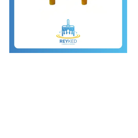
Destellante
• Lámparas destellantes para señalización de tránsito en
zona de obra o desvío provisorio.
• Fabricadas en polietileno 100% virgen y lente de
policarbonato, posee abrazadera metálica para adosar a
tambor,
viga u otro soporte.
• Su cabeza gira hasta 90° lo que permite ser visible en