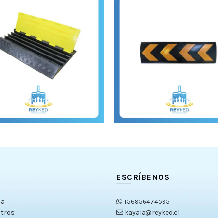
ESCRÍBENOS
da
+56956474595
tros
kayala@reyked.cl