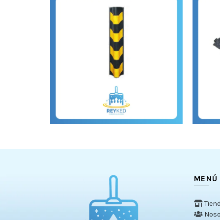
MENÚ
Tien
Noso