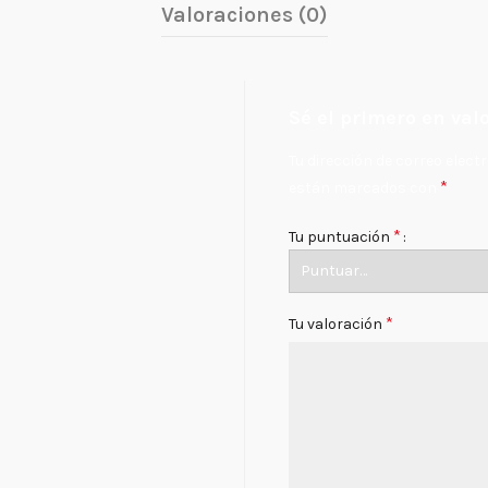
Valoraciones (0)
Sé el primero en val
Tu dirección de correo elect
*
están marcados con
*
Tu puntuación
*
Tu valoración