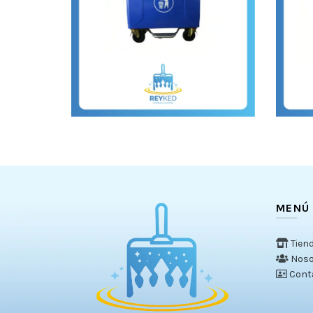
MENÚ
Tien
Noso
Cont